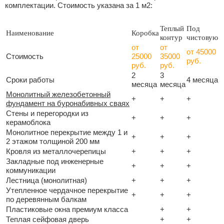
комплектации. Стоимость указана за 1 м2:
Теплый
Под
Наименование
Коробка
контур
чистовую
от
от
от 45000
Стоимость
25000
35000
руб.
руб.
руб.
2
3
Сроки работы
4 месяца
месяца
месяца
Монолитный железобетонный
+
+
+
фундамент на буронабивных сваях
Стены и перегородки из
+
+
+
керамоблока
Монолитное перекрытие между 1 и
+
+
+
2 этажом толщиной 200 мм
Кровля из металлочерепицы
+
+
+
Закладные под инженерные
+
+
+
коммуникации
Лестница (монолитная)
+
+
+
Утепленное чердачное перекрытие
+
+
+
по деревянным балкам
Пластиковые окна премиум класса
+
+
Теплая сейфовая дверь
+
+