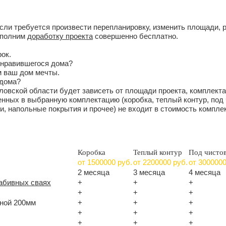
Если требуется произвести перепланировку, изменить площади, 
выполним
доработку проекта
совершенно бесплатно.
ок.
понравившегося дома?
м ваш дом мечты.
 дома?
ловской области будет зависеть от площади проекта, комплект
енных в выбранную комплектацию (коробка, теплый контур, под 
и, напольные покрытия и прочее) не входит в стоимость компле
Коробка
Теплый контур
Под чисто
от 1500000
руб.
от
2200000
руб.
от
300000
2 месяца
3 месяца
4 месяца
абивных сваях
+
+
+
+
+
+
иной 200мм
+
+
+
+
+
+
+
+
+