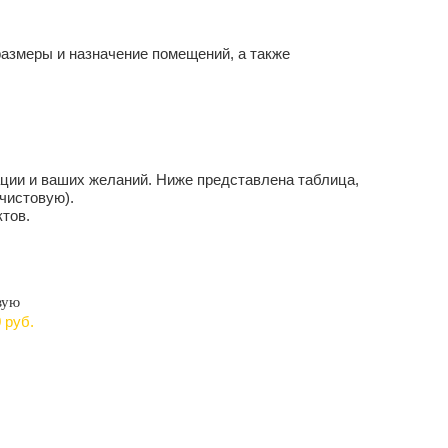
размеры и назначение помещений, а также
ации и ваших желаний. Ниже представлена таблица,
чистовую).
ктов.
вую
0
руб.