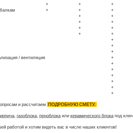
+
+
+
 балкам
+
+
+
+
+
+
+
+
+
+
+
+
+
+
ализация / вентиляция
+
+
+
+
+
+
+
вопросам и рассчитаем
ПОДРОБНУЮ СМЕТУ.
кирпича
,
газоблока
,
пеноблока
или
керамического блока
под ключ
ей работой и хотим видеть вас в числе наших клиентов!